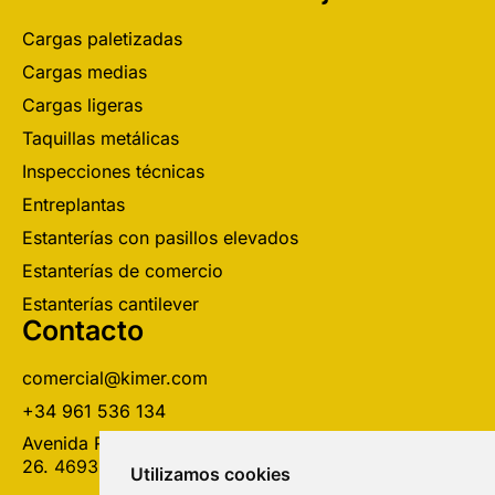
Cargas paletizadas
Cargas medias
Cargas ligeras
Taquillas metálicas
Inspecciones técnicas
Entreplantas
Estanterías con pasillos elevados
Estanterías de comercio
Estanterías cantilever
Contacto
comercial@kimer.com
+34 961 536 134
Avenida Real Monasterio Santa María de Poblet, 24,
26.
46930, Quart de Poblet (Valencia).
Utilizamos cookies
Utilizamos cookies