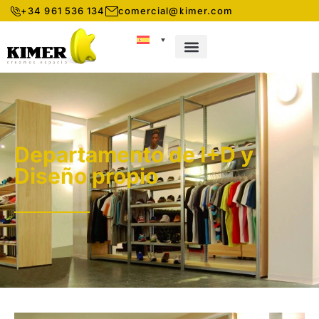
+34 961 536 134
comercial@kimer.com
CONOCE KIMER
SISTEMAS DE ALMACENAJE
Departamento de I+D y
Diseño propio