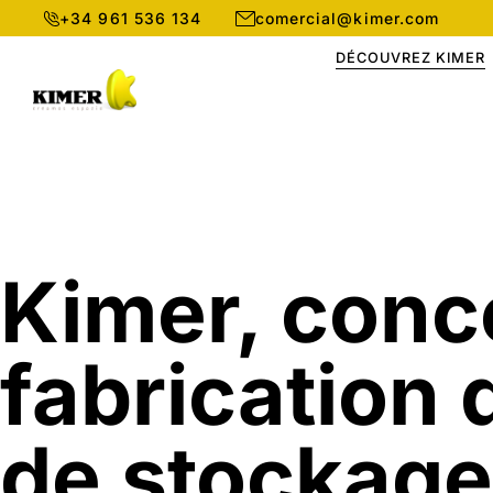
+34 961 536 134
comercial@kimer.com
DÉCOUVREZ KIMER
Kimer, conc
fabrication
de stockage