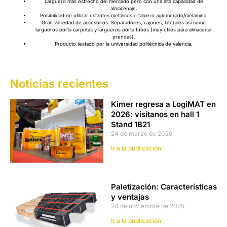
Larguero más estrecho del mercado pero con una alta capacidad de
almacenaje.
Posibilidad de utilizar estantes metálicos o tablero aglomerado/melamina.
Gran variedad de accesorios: Separadores, cajones, laterales así como
largueros porta carpetas y largueros porta tubos (muy útiles para almacenar
prendas).
Producto testado por la universidad politécnica de valencia.
Noticias recientes
Kimer regresa a LogiMAT en
2026: visítanos en hall 1
Stand 1B21
24 de marzo de 2026
Ir a la publicación
Paletización: Características
y ventajas
24 de noviembre de 2025
Ir a la publicación