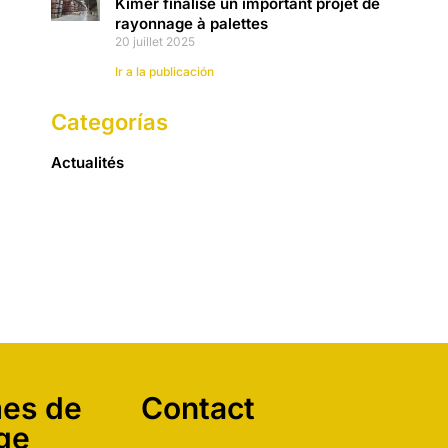
Kimer finalise un important projet de
rayonnage à palettes
20 juillet 2025
Ir a la publicación
Categorías
Actualités
es de
Contact
ge